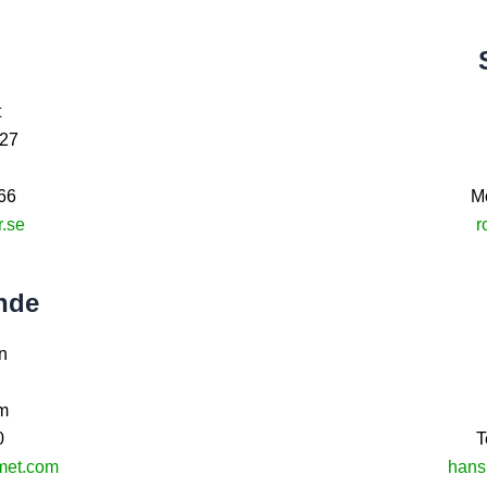
t
 27
66
M
.se
r
nde
n
m
0
T
met.com
hans