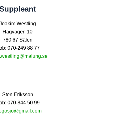
Suppleant
Joakim Westling
Hagvägen 10
780 67 Sälen
ob: 070-249 88 77
e.westling@malung.se
Sten Eriksson
ob: 070-844 50 99
ogosjo@gmail.com