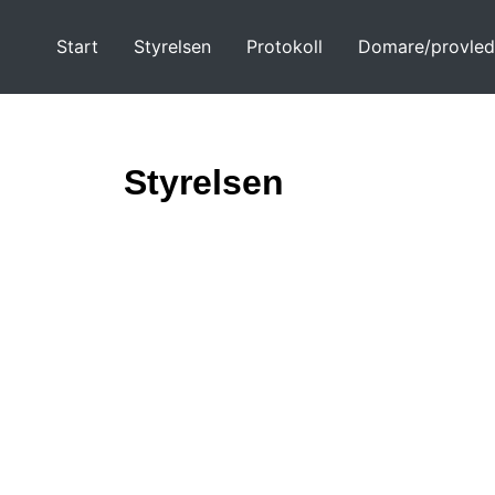
Hoppa
till
Start
Styrelsen
Protokoll
Domare/provled
innehåll
Styrelsen