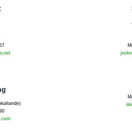
t
o
67
M
o.net
jock
ng
M
kallande)
sk
90
l.com