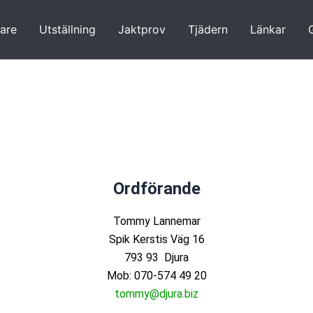
are
Utställning
Jaktprov
Tjädern
Länkar
G
Ordförande
Tommy Lannemar
Spik Kerstis Väg 16
793 93 Djura
Mob: 070-574 49 20
tommy@djura.biz