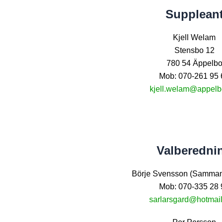
Supplean
Kjell Welam
Stensbo 12
780 54 Äppelb
Mob: 070-261 95 
kjell.welam@appelb
Valberedni
Börje Svensson (Samman
Mob: 070-335 28 
sarlarsgard@hotmai