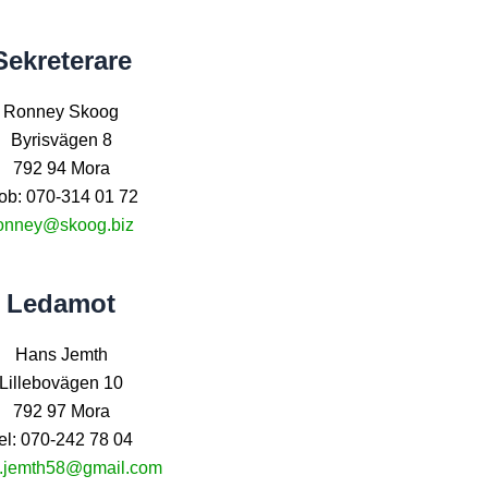
Sekreterare
Ronney Skoog
Byrisvägen 8
792 94 Mora
ob: 070-314 01 72
onney@skoog.biz
Ledamot
Hans Jemth
Lillebovägen 10
792 97 Mora
el: 070-242 78 04
.jemth58@gmail.com