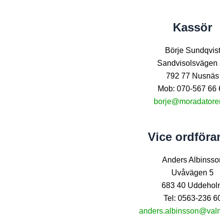
Kassör
Börje Sundqvis
Sandvisolsvägen
792 77 Nusnäs
Mob: 070-567 66 
borje@moradatorer
Vice ordföra
Anders Albinsso
Uvåvägen 5
683 40 Uddehol
Tel: 0563-236 6
anders.albinsson@val