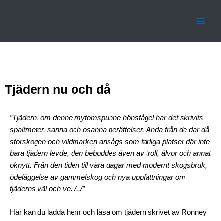
Hoppa
Main
till
Men
innehåll
Tjädern nu och då
”Tjädern, om denne mytomspunne hönsfågel har det skrivits
spaltmeter, sanna och osanna berättelser. Ända från de dar då
storskogen och vildmarken ansågs som farliga platser där inte
bara tjädern levde, den beboddes även av troll, älvor och annat
oknytt. Från den tiden till våra dagar med modernt skogsbruk,
ödeläggelse av gammelskog och nya uppfattningar om
tjäderns väl och ve. /../”
Här kan du ladda hem och läsa om tjädern skrivet av Ronney