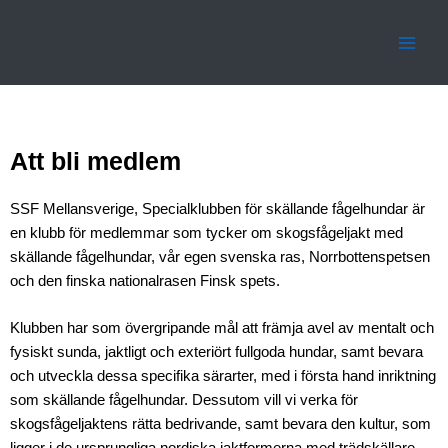
Hoppa
Main
till
Men
innehåll
Att bli medlem
SSF Mellansverige, Specialklubben för skällande fågelhundar är
en klubb för medlemmar som tycker om skogsfågeljakt med
skällande fågelhundar, vår egen svenska ras, Norrbottenspetsen
och den finska nationalrasen Finsk spets.
Klubben har som övergripande mål att främja avel av mentalt och
fysiskt sunda, jaktligt och exteriört fullgoda hundar, samt bevara
och utveckla dessa specifika särarter, med i första hand inriktning
som skällande fågelhundar. Dessutom vill vi verka för
skogsfågeljaktens rätta bedrivande, samt bevara den kultur, som